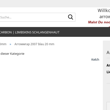
Willk
Suche...
arro
Malst Du no
 CARBON | LIMBSKINS SCHLANGENHAUT
»
 20mm
Arrowwrap 2007 blau 20 mm
A
n dieser Kategorie
Kelch
Ar
Li