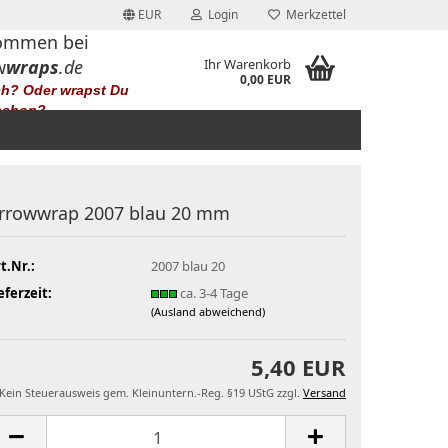
EUR
Login
Merkzettel
ommen bei
w
wraps
.de
Ihr Warenkorb
0,00 EUR
ch? Oder wrapst Du
schon?
rrowwrap 2007 blau 20 mm
t.Nr.:
2007 blau 20
eferzeit:
ca. 3-4 Tage
(Ausland abweichend)
5,40 EUR
Kein Steuerausweis gem. Kleinuntern.-Reg. §19 UStG zzgl.
Versand