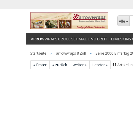
Alle
ARROWWRAPS 8 ZOLL SCHMAL UND BREIT | LIMBSKINS
»
»
Startseite
arrowwraps 8 Zoll
Serie 2000 Einfarbig
« Erster
« zurück
weiter »
Letzter »
11
Artikel i