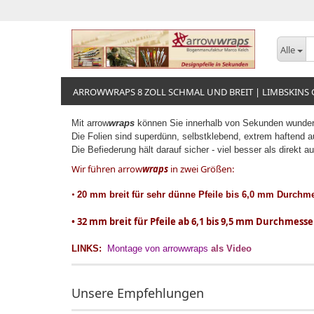
Alle
ARROWWRAPS 8 ZOLL SCHMAL UND BREIT | LIMBSKINS
Mit arrow
wraps
können Sie innerhalb von Sekunden wunders
Die Folien sind superdünn, selbstklebend, extrem haftend a
Die Befiederung hält darauf sicher - viel besser als direkt a
Wir führen arrow
wraps
in zwei Größen:
•
20 mm breit
für sehr dünne Pfeile bis 6,0 mm Durchme
• 32 mm breit für Pfeile ab 6,1 bis 9,5 mm Durchmesser (
LINKS:
Montage von
arrowwraps
als Video
Unsere Empfehlungen