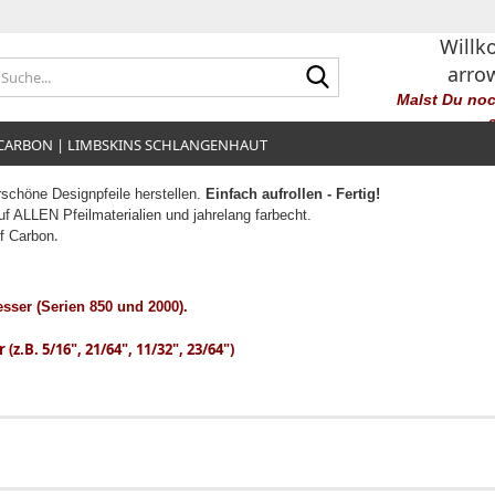
Willk
Suche...
arro
Malst Du no
 CARBON | LIMBSKINS SCHLANGENHAUT
chöne Designpfeile herstellen.
Einfach aufrollen - Fertig!
uf ALLEN Pfeilmaterialien und jahrelang farbecht.
.
uf Carbon
sser (Serien 850 und 2000).
z.B. 5/16", 21/64", 11/32", 23/64")