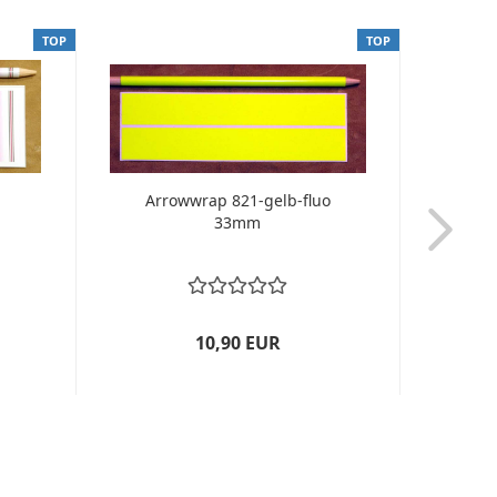
TOP
TOP
Arrowwrap 821-gelb-fluo
Arro
33mm
10,90 EUR