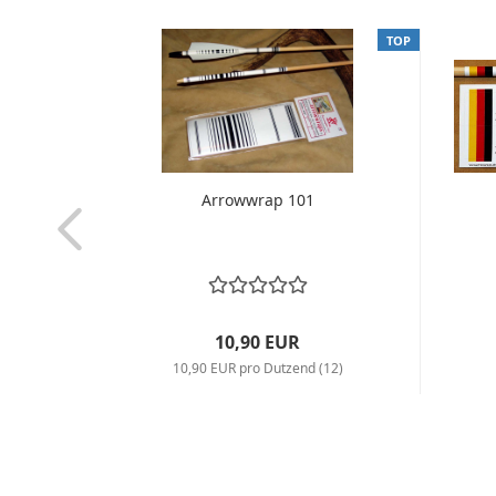
TOP
TOP
mme
Arrowwrap 101
10,90 EUR
10,90 EUR pro Dutzend (12)