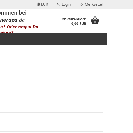
EUR
Login
Merkzettel
ommen bei
w
wraps
.de
Ihr Warenkorb
0,00 EUR
ch? Oder wrapst Du
schon?